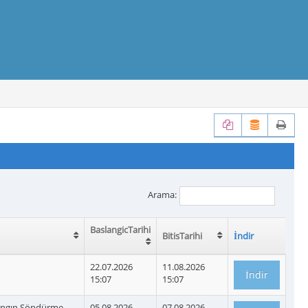
Arama:
BaslangicTarihi
BitisTarihi
İndir
22.07.2026
11.08.2026
15:07
15:07
Yangın Söndürme
05.08.2026
07.08.2026