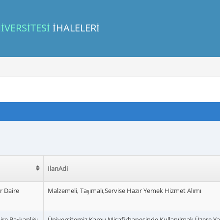
İVERSİTESİ
İHALELERİ
IlanAdi
r Daire
Malzemeli, Taşımalı,Servise Hazır Yemek Hizmet Alımı
aire Başkanlığı
Üniversitemiz Kamu Misafirhanesinde Kullanılmak Üzere 