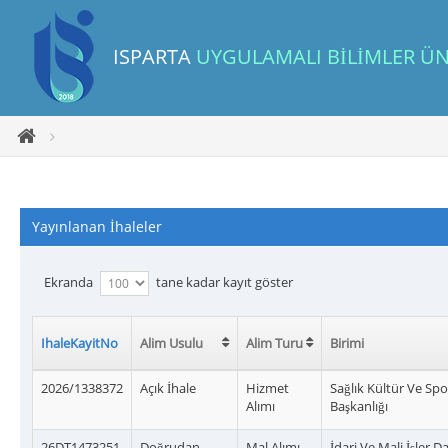
ISPARTA
UYGULAMALI
BİLİMLER ÜN
Yayınlanan İhaleler
Ekranda
tane kadar kayıt göster
IhaleKayitNo
Alim Usulu
Alim Turu
Birimi
2026/1338372
Açık İhale
Hizmet
Sağlık Kültür Ve Spo
Alımı
Başkanlığı
26DT1473251
Doğrudan
Mal Alımı
İdari Ve Mali İşler D