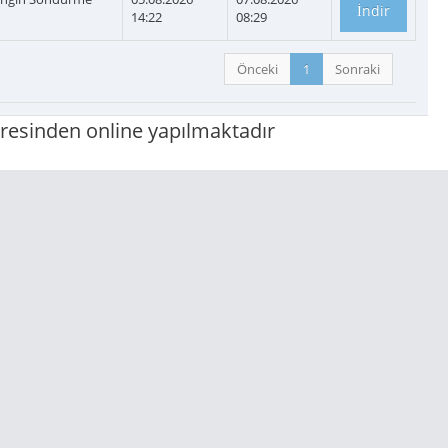
14:22
08:29
Önceki
1
Sonraki
resinden online yapılmaktadır